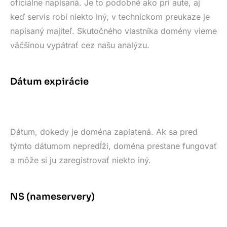
oficiálne napísaná. Je to podobné ako pri aute, aj
keď servis robí niekto iný, v technickom preukaze je
napísaný majiteľ. Skutočného vlastníka domény vieme
väčšinou vypátrať cez našu analýzu.
Dátum expirácie
Dátum, dokedy je doména zaplatená. Ak sa pred
týmto dátumom nepredĺži, doména prestane fungovať
a môže si ju zaregistrovať niekto iný.
NS (nameservery)