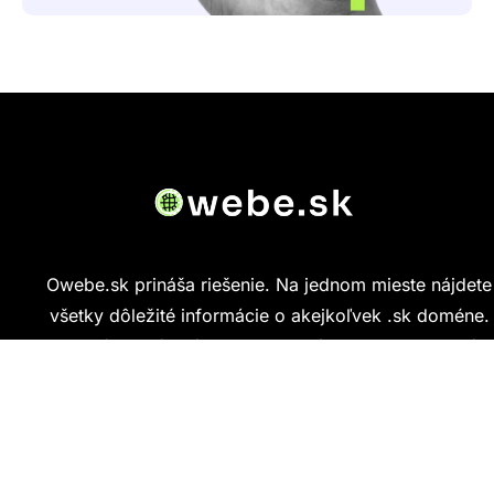
Owebe.sk prináša riešenie. Na jednom mieste nájdete
všetky dôležité informácie o akejkoľvek .sk doméne.
Od základných údajov o vlastníkovi cez technickú
kvalitu webu až po reálne hodnotenia ľudí, ktorí
stránku navštívili.