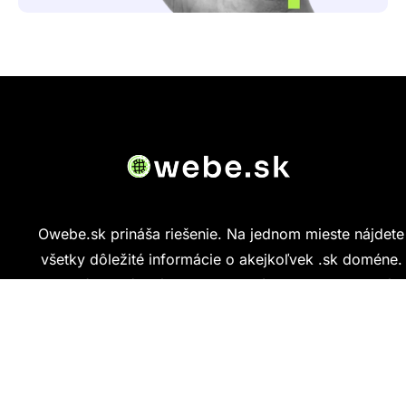
Owebe.sk prináša riešenie. Na jednom mieste nájdete
všetky dôležité informácie o akejkoľvek .sk doméne.
Od základných údajov o vlastníkovi cez technickú
kvalitu webu až po reálne hodnotenia ľudí, ktorí
stránku navštívili.