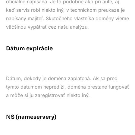
oficiálne napísaná. Je to podobné ako pri aute, aj
keď servis robí niekto iný, v technickom preukaze je
napísaný majiteľ. Skutočného vlastníka domény vieme
väčšinou vypátrať cez našu analýzu.
Dátum expirácie
Dátum, dokedy je doména zaplatená. Ak sa pred
týmto dátumom nepredĺži, doména prestane fungovať
a môže si ju zaregistrovať niekto iný.
NS (nameservery)