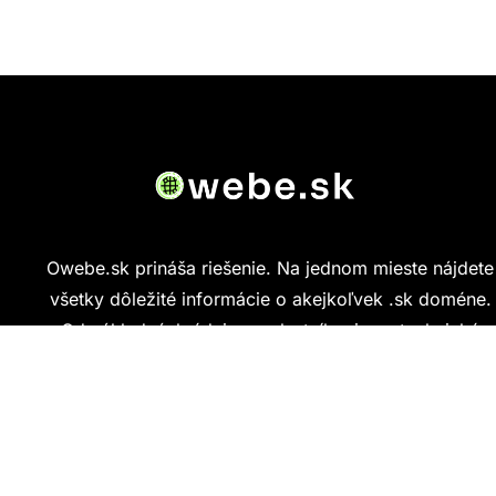
Owebe.sk prináša riešenie. Na jednom mieste nájdete
všetky dôležité informácie o akejkoľvek .sk doméne.
Od základných údajov o vlastníkovi cez technickú
kvalitu webu až po reálne hodnotenia ľudí, ktorí
stránku navštívili.