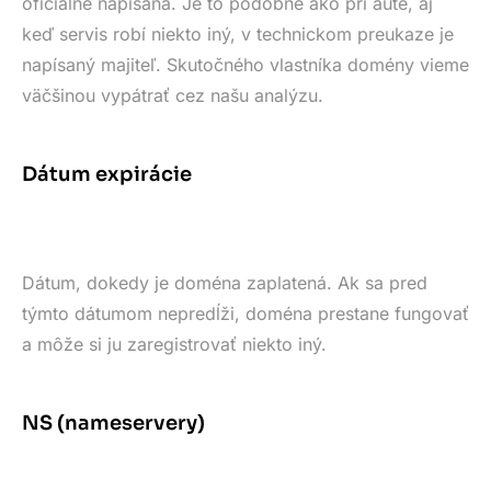
oficiálne napísaná. Je to podobné ako pri aute, aj
keď servis robí niekto iný, v technickom preukaze je
napísaný majiteľ. Skutočného vlastníka domény vieme
väčšinou vypátrať cez našu analýzu.
Dátum expirácie
Dátum, dokedy je doména zaplatená. Ak sa pred
týmto dátumom nepredĺži, doména prestane fungovať
a môže si ju zaregistrovať niekto iný.
NS (nameservery)