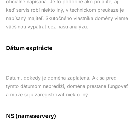
oficiálne napísaná. Je to podobné ako pri aute, aj
keď servis robí niekto iný, v technickom preukaze je
napísaný majiteľ. Skutočného vlastníka domény vieme
väčšinou vypátrať cez našu analýzu.
Dátum expirácie
Dátum, dokedy je doména zaplatená. Ak sa pred
týmto dátumom nepredĺži, doména prestane fungovať
a môže si ju zaregistrovať niekto iný.
NS (nameservery)