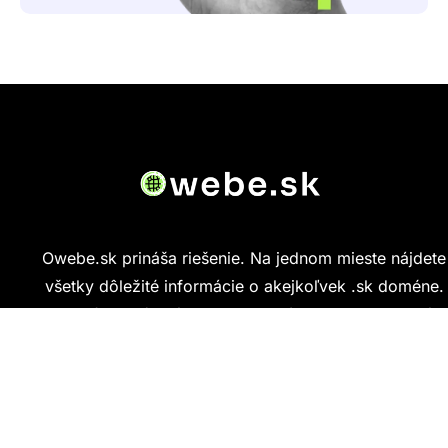
Owebe.sk prináša riešenie. Na jednom mieste nájdete
všetky dôležité informácie o akejkoľvek .sk doméne.
Od základných údajov o vlastníkovi cez technickú
kvalitu webu až po reálne hodnotenia ľudí, ktorí
stránku navštívili.