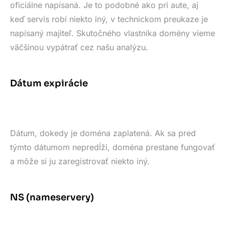
oficiálne napísaná. Je to podobné ako pri aute, aj
keď servis robí niekto iný, v technickom preukaze je
napísaný majiteľ. Skutočného vlastníka domény vieme
väčšinou vypátrať cez našu analýzu.
Dátum expirácie
Dátum, dokedy je doména zaplatená. Ak sa pred
týmto dátumom nepredĺži, doména prestane fungovať
a môže si ju zaregistrovať niekto iný.
NS (nameservery)