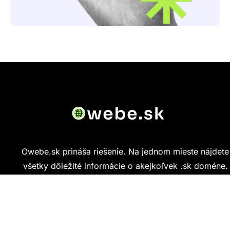
Owebe.sk prináša riešenie. Na jednom mieste nájdete
všetky dôležité informácie o akejkoľvek .sk doméne.
Od základných údajov o vlastníkovi cez technickú
kvalitu webu až po reálne hodnotenia ľudí, ktorí
stránku navštívili.