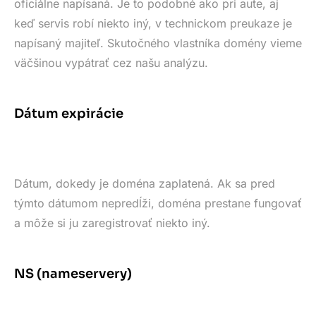
oficiálne napísaná. Je to podobné ako pri aute, aj
keď servis robí niekto iný, v technickom preukaze je
napísaný majiteľ. Skutočného vlastníka domény vieme
väčšinou vypátrať cez našu analýzu.
Dátum expirácie
Dátum, dokedy je doména zaplatená. Ak sa pred
týmto dátumom nepredĺži, doména prestane fungovať
a môže si ju zaregistrovať niekto iný.
NS (nameservery)