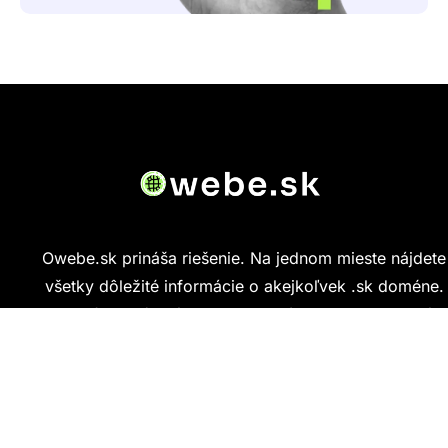
Owebe.sk prináša riešenie. Na jednom mieste nájdete
všetky dôležité informácie o akejkoľvek .sk doméne.
Od základných údajov o vlastníkovi cez technickú
kvalitu webu až po reálne hodnotenia ľudí, ktorí
stránku navštívili.