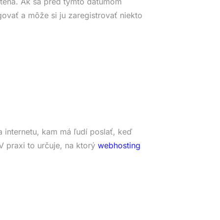
tená. Ak sa pred týmto dátumom
ovať a môže si ju zaregistrovať niekto
 internetu, kam má ľudí poslať, keď
 praxi to určuje, na ktorý
webhosting