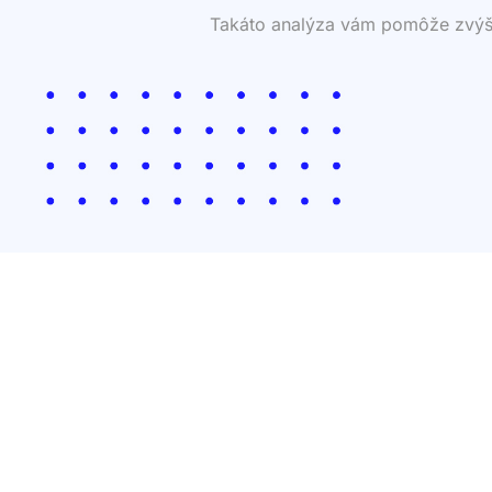
Takáto analýza vám pomôže zvýšiť 