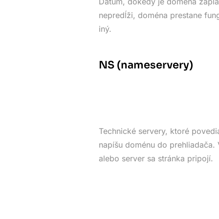
Dátum, dokedy je doména zapla
nepredĺži, doména prestane fung
iný.
NS (nameservery)
Technické servery, ktoré povedia
napíšu doménu do prehliadača. V
alebo server sa stránka pripojí.