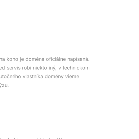
na koho je doména oficiálne napísaná.
eď servis robí niekto iný, v technickom
Skutočného vlastníka domény vieme
ýzu.