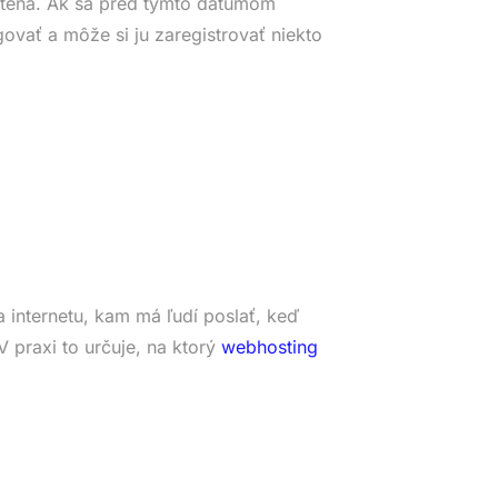
tená. Ak sa pred týmto dátumom
ovať a môže si ju zaregistrovať niekto
 internetu, kam má ľudí poslať, keď
 praxi to určuje, na ktorý
webhosting