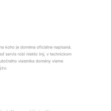
na koho je doména oficiálne napísaná.
eď servis robí niekto iný, v technickom
Skutočného vlastníka domény vieme
ýzu.