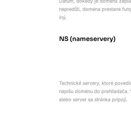
Dátum, dokedy je doména zapla
nepredĺži, doména prestane fung
iný.
NS (nameservery)
Technické servery, ktoré povedia
napíšu doménu do prehliadača. V
alebo server sa stránka pripojí.