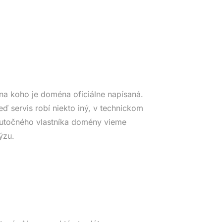
na koho je doména oficiálne napísaná.
eď servis robí niekto iný, v technickom
Skutočného vlastníka domény vieme
ýzu.