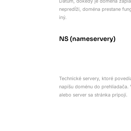
Dátum, dokedy je doména zapla
nepredĺži, doména prestane fung
iný.
NS (nameservery)
Technické servery, ktoré povedia
napíšu doménu do prehliadača. V
alebo server sa stránka pripojí.