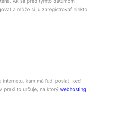
tená. Ak sa pred týmto dátumom
ovať a môže si ju zaregistrovať niekto
 internetu, kam má ľudí poslať, keď
 praxi to určuje, na ktorý
webhosting