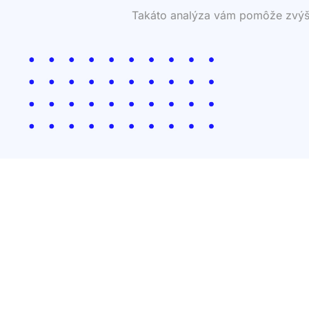
Takáto analýza vám pomôže zvýšiť 