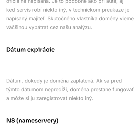
oficiálne napísaná. Je to podobné ako pri aute, aj
keď servis robí niekto iný, v technickom preukaze je
napísaný majiteľ. Skutočného vlastníka domény vieme
väčšinou vypátrať cez našu analýzu.
Dátum expirácie
Dátum, dokedy je doména zaplatená. Ak sa pred
týmto dátumom nepredĺži, doména prestane fungovať
a môže si ju zaregistrovať niekto iný.
NS (nameservery)