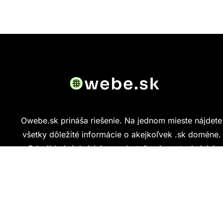
Owebe.sk prináša riešenie. Na jednom mieste nájdete
všetky dôležité informácie o akejkoľvek .sk doméne.
Od základných údajov o vlastníkovi cez technickú
kvalitu webu až po reálne hodnotenia ľudí, ktorí
stránku navštívili.