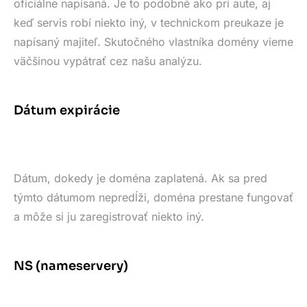
oficiálne napísaná. Je to podobné ako pri aute, aj
keď servis robí niekto iný, v technickom preukaze je
napísaný majiteľ. Skutočného vlastníka domény vieme
väčšinou vypátrať cez našu analýzu.
Dátum expirácie
Dátum, dokedy je doména zaplatená. Ak sa pred
týmto dátumom nepredĺži, doména prestane fungovať
a môže si ju zaregistrovať niekto iný.
NS (nameservery)