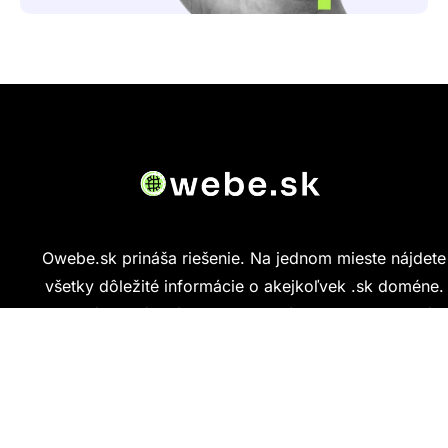
Owebe.sk prináša riešenie. Na jednom mieste nájdete
všetky dôležité informácie o akejkoľvek .sk doméne.
Od základných údajov o vlastníkovi cez technickú
kvalitu webu až po reálne hodnotenia ľudí, ktorí
stránku navštívili.