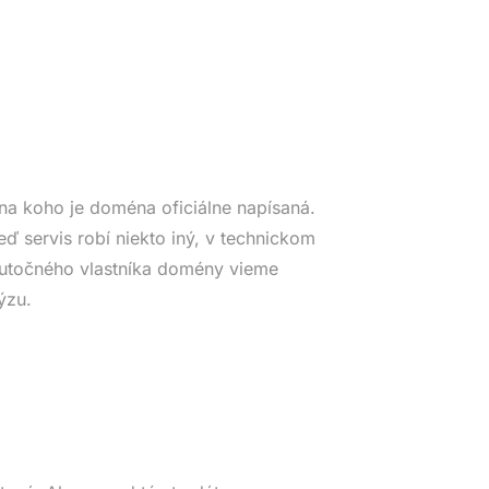
na koho je doména oficiálne napísaná.
eď servis robí niekto iný, v technickom
Skutočného vlastníka domény vieme
ýzu.