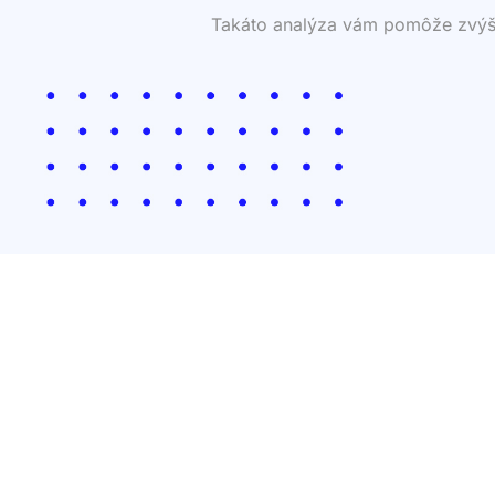
Takáto analýza vám pomôže zvýšiť 