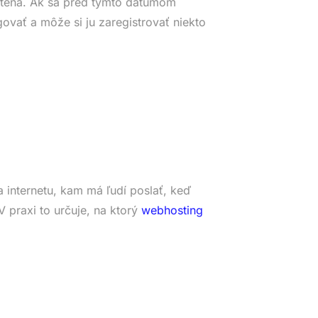
tená. Ak sa pred týmto dátumom
ovať a môže si ju zaregistrovať niekto
 internetu, kam má ľudí poslať, keď
 praxi to určuje, na ktorý
webhosting