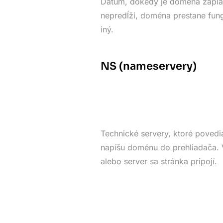
Dátum, dokedy je doména zapla
nepredĺži, doména prestane fung
iný.
NS (nameservery)
Technické servery, ktoré povedia
napíšu doménu do prehliadača. V
alebo server sa stránka pripojí.