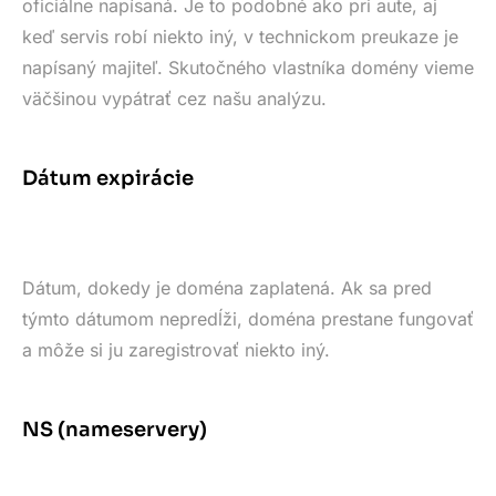
oficiálne napísaná. Je to podobné ako pri aute, aj
keď servis robí niekto iný, v technickom preukaze je
napísaný majiteľ. Skutočného vlastníka domény vieme
väčšinou vypátrať cez našu analýzu.
Dátum expirácie
Dátum, dokedy je doména zaplatená. Ak sa pred
týmto dátumom nepredĺži, doména prestane fungovať
a môže si ju zaregistrovať niekto iný.
NS (nameservery)