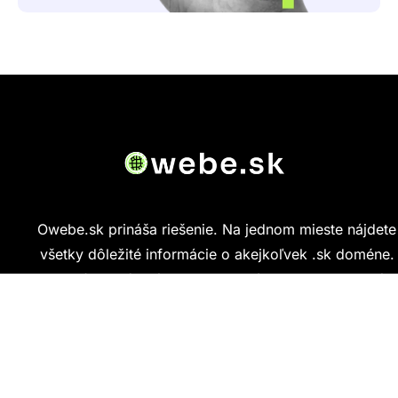
Owebe.sk prináša riešenie. Na jednom mieste nájdete
všetky dôležité informácie o akejkoľvek .sk doméne.
Od základných údajov o vlastníkovi cez technickú
kvalitu webu až po reálne hodnotenia ľudí, ktorí
stránku navštívili.