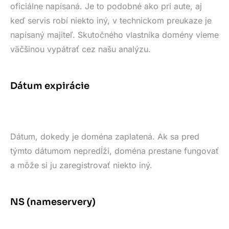
oficiálne napísaná. Je to podobné ako pri aute, aj
keď servis robí niekto iný, v technickom preukaze je
napísaný majiteľ. Skutočného vlastníka domény vieme
väčšinou vypátrať cez našu analýzu.
Dátum expirácie
Dátum, dokedy je doména zaplatená. Ak sa pred
týmto dátumom nepredĺži, doména prestane fungovať
a môže si ju zaregistrovať niekto iný.
NS (nameservery)