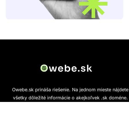
Owebe.sk prináša riešenie. Na jednom mieste nájdete
všetky dôležité informácie o akejkoľvek .sk doméne.
Od základných údajov o vlastníkovi cez technickú
kvalitu webu až po reálne hodnotenia ľudí, ktorí
stránku navštívili.