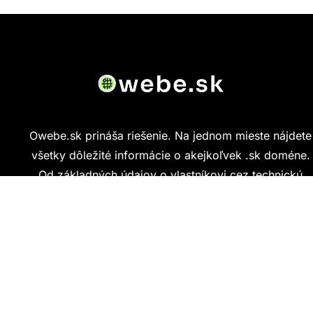
Owebe.sk prináša riešenie. Na jednom mieste nájdete
všetky dôležité informácie o akejkoľvek .sk doméne.
Od základných údajov o vlastníkovi cez technickú
kvalitu webu až po reálne hodnotenia ľudí, ktorí
stránku navštívili.
Kontakt