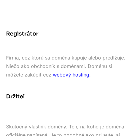
Registrátor
Firma, cez ktorú sa doména kupuje alebo predlžuje.
Niečo ako obchodník s doménami. Doménu si
môžete zakúpiť cez
webový hosting
.
Držiteľ
Skutočný vlastník domény. Ten, na koho je doména
oficiálne napísaná. Je to podobné ako pri aute, aj