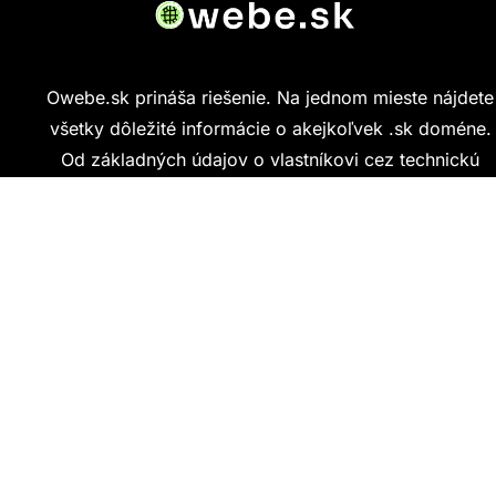
Owebe.sk prináša riešenie. Na jednom mieste nájdete
všetky dôležité informácie o akejkoľvek .sk doméne.
Od základných údajov o vlastníkovi cez technickú
kvalitu webu až po reálne hodnotenia ľudí, ktorí
stránku navštívili.
Kontakt
info@owebe.sk
Najnovšie články