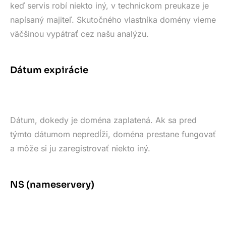
keď servis robí niekto iný, v technickom preukaze je
napísaný majiteľ. Skutočného vlastníka domény vieme
väčšinou vypátrať cez našu analýzu.
Dátum expirácie
Dátum, dokedy je doména zaplatená. Ak sa pred
týmto dátumom nepredĺži, doména prestane fungovať
a môže si ju zaregistrovať niekto iný.
NS (nameservery)