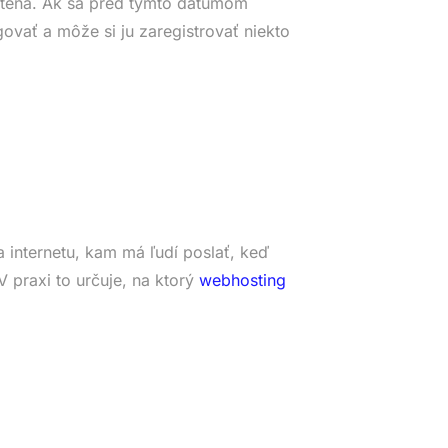
tená. Ak sa pred týmto dátumom
ovať a môže si ju zaregistrovať niekto
 internetu, kam má ľudí poslať, keď
 praxi to určuje, na ktorý
webhosting