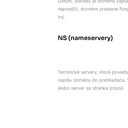
Dátum, dokedy je doména zapla
nepredĺži, doména prestane fung
iný.
NS (nameservery)
Technické servery, ktoré povedia
napíšu doménu do prehliadača. V
alebo server sa stránka pripojí.