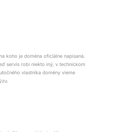
na koho je doména oficiálne napísaná.
eď servis robí niekto iný, v technickom
Skutočného vlastníka domény vieme
ýzu.