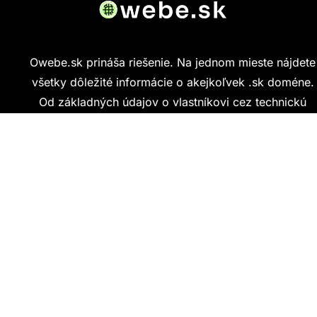
Owebe.sk prináša riešenie. Na jednom mieste nájdete
všetky dôležité informácie o akejkoľvek .sk doméne.
Od základných údajov o vlastníkovi cez technickú
kvalitu webu až po reálne hodnotenia ľudí, ktorí
stránku navštívili.
Kontakt
info@owebe.sk
Najnovšie články