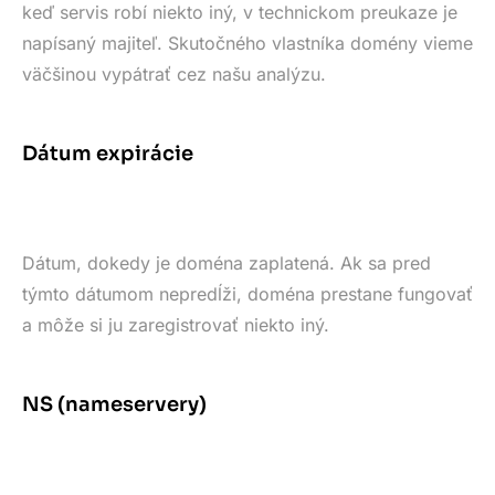
keď servis robí niekto iný, v technickom preukaze je
napísaný majiteľ. Skutočného vlastníka domény vieme
väčšinou vypátrať cez našu analýzu.
Dátum expirácie
Dátum, dokedy je doména zaplatená. Ak sa pred
týmto dátumom nepredĺži, doména prestane fungovať
a môže si ju zaregistrovať niekto iný.
NS (nameservery)