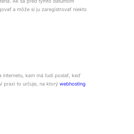
tená. Ak sa pred týmto dátumom
ovať a môže si ju zaregistrovať niekto
 internetu, kam má ľudí poslať, keď
 praxi to určuje, na ktorý
webhosting