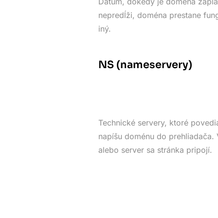
Dátum, dokedy je doména zapla
nepredĺži, doména prestane fung
iný.
NS (nameservery)
Technické servery, ktoré povedia
napíšu doménu do prehliadača. V
alebo server sa stránka pripojí.