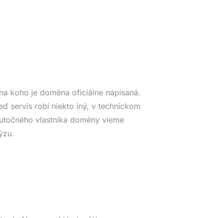
na koho je doména oficiálne napísaná.
eď servis robí niekto iný, v technickom
Skutočného vlastníka domény vieme
ýzu.