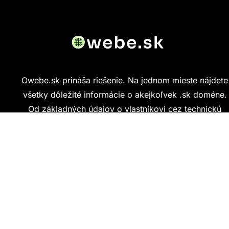
Owebe.sk prináša riešenie. Na jednom mieste nájdete
všetky dôležité informácie o akejkoľvek .sk doméne.
Od základných údajov o vlastníkovi cez technickú
kvalitu webu až po reálne hodnotenia ľudí, ktorí
stránku navštívili.
Kontakt
info@owebe.sk