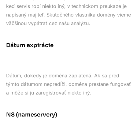
keď servis robí niekto iný, v technickom preukaze je
napísaný majiteľ. Skutočného vlastníka domény vieme
väčšinou vypátrať cez našu analýzu.
Dátum expirácie
Dátum, dokedy je doména zaplatená. Ak sa pred
týmto dátumom nepredĺži, doména prestane fungovať
a môže si ju zaregistrovať niekto iný.
NS (nameservery)