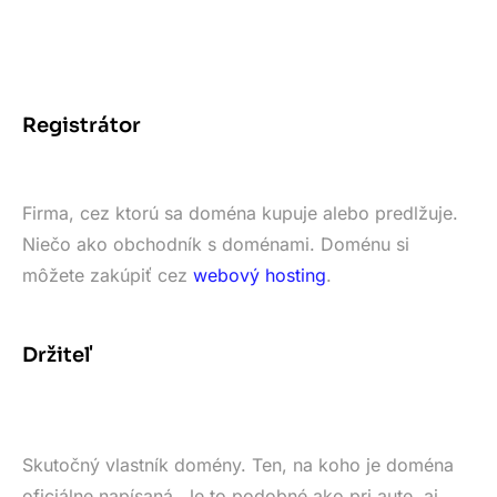
Registrátor
Firma, cez ktorú sa doména kupuje alebo predlžuje.
Niečo ako obchodník s doménami. Doménu si
môžete zakúpiť cez
webový hosting
.
Držiteľ
Skutočný vlastník domény. Ten, na koho je doména
oficiálne napísaná. Je to podobné ako pri aute, aj