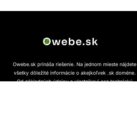
Owebe.sk prináša riešenie. Na jednom mieste nájdete
všetky dôležité informácie o akejkoľvek .sk doméne.
Od základných údajov o vlastníkovi cez technickú
kvalitu webu až po reálne hodnotenia ľudí, ktorí
stránku navštívili.
Kontakt