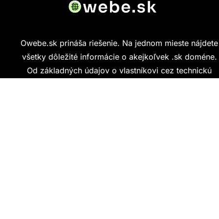
Owebe.sk prináša riešenie. Na jednom mieste nájdete
všetky dôležité informácie o akejkoľvek .sk doméne.
Od základných údajov o vlastníkovi cez technickú
kvalitu webu až po reálne hodnotenia ľudí, ktorí
stránku navštívili.
Kontakt
info@owebe.sk
Najnovšie články