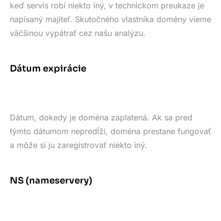
keď servis robí niekto iný, v technickom preukaze je
napísaný majiteľ. Skutočného vlastníka domény vieme
väčšinou vypátrať cez našu analýzu.
Dátum expirácie
Dátum, dokedy je doména zaplatená. Ak sa pred
týmto dátumom nepredĺži, doména prestane fungovať
a môže si ju zaregistrovať niekto iný.
NS (nameservery)