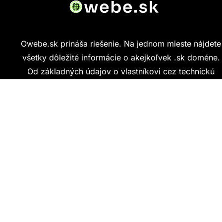
Owebe.sk prináša riešenie. Na jednom mieste nájdete
všetky dôležité informácie o akejkoľvek .sk doméne.
Od základných údajov o vlastníkovi cez technickú
kvalitu webu až po reálne hodnotenia ľudí, ktorí
stránku navštívili.
Kontakt
info@owebe.sk
Najnovšie články