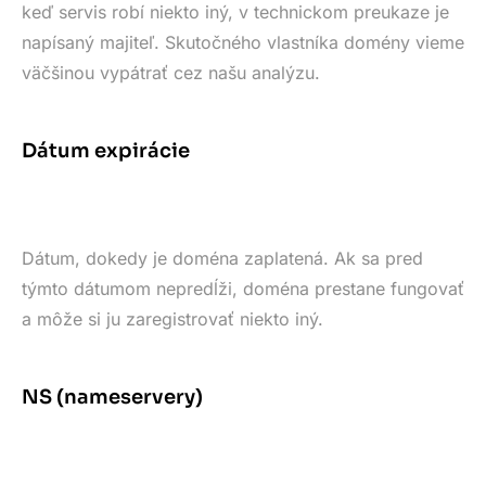
keď servis robí niekto iný, v technickom preukaze je
napísaný majiteľ. Skutočného vlastníka domény vieme
väčšinou vypátrať cez našu analýzu.
Dátum expirácie
Dátum, dokedy je doména zaplatená. Ak sa pred
týmto dátumom nepredĺži, doména prestane fungovať
a môže si ju zaregistrovať niekto iný.
NS (nameservery)