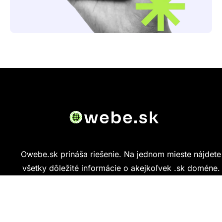
Owebe.sk prináša riešenie. Na jednom mieste nájdete
všetky dôležité informácie o akejkoľvek .sk doméne.
Od základných údajov o vlastníkovi cez technickú
kvalitu webu až po reálne hodnotenia ľudí, ktorí
stránku navštívili.