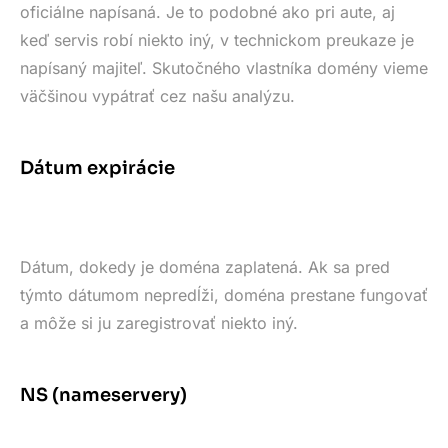
oficiálne napísaná. Je to podobné ako pri aute, aj
keď servis robí niekto iný, v technickom preukaze je
napísaný majiteľ. Skutočného vlastníka domény vieme
väčšinou vypátrať cez našu analýzu.
Dátum expirácie
Dátum, dokedy je doména zaplatená. Ak sa pred
týmto dátumom nepredĺži, doména prestane fungovať
a môže si ju zaregistrovať niekto iný.
NS (nameservery)