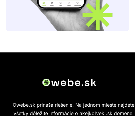
Owebe.sk prináša riešenie. Na jednom mieste nájdete
všetky dôležité informácie o akejkoľvek .sk doméne.
Od základných údajov o vlastníkovi cez technickú
kvalitu webu až po reálne hodnotenia ľudí, ktorí