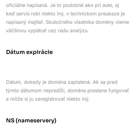
oficiálne napísaná. Je to podobné ako pri aute, aj
keď servis robí niekto iný, v technickom preukaze je
napísaný majiteľ. Skutočného vlastníka domény vieme
väčšinou vypátrať cez našu analýzu.
Dátum expirácie
Dátum, dokedy je doména zaplatená. Ak sa pred
týmto dátumom nepredĺži, doména prestane fungovať
a môže si ju zaregistrovať niekto iný.
NS (nameservery)