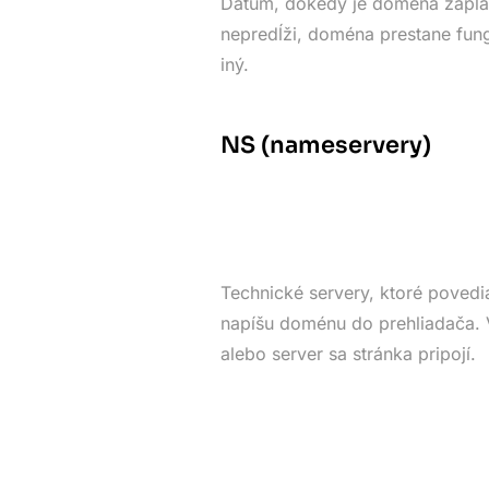
Dátum, dokedy je doména zapla
nepredĺži, doména prestane fung
iný.
NS (nameservery)
Technické servery, ktoré povedia
napíšu doménu do prehliadača. V
alebo server sa stránka pripojí.