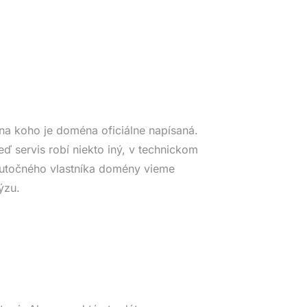
na koho je doména oficiálne napísaná.
eď servis robí niekto iný, v technickom
Skutočného vlastníka domény vieme
ýzu.