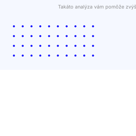
Takáto analýza vám pomôže zvýšiť 