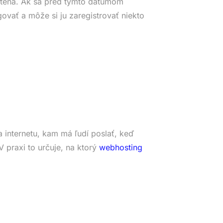
tená. Ak sa pred týmto dátumom
ovať a môže si ju zaregistrovať niekto
 internetu, kam má ľudí poslať, keď
 praxi to určuje, na ktorý
webhosting