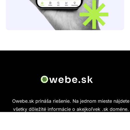
Owebe.sk prináša riešenie. Na jednom mieste nájdete
všetky dôležité informácie o akejkoľvek .sk doméne.
Od základných údajov o vlastníkovi cez technickú
kvalitu webu až po reálne hodnotenia ľudí, ktorí