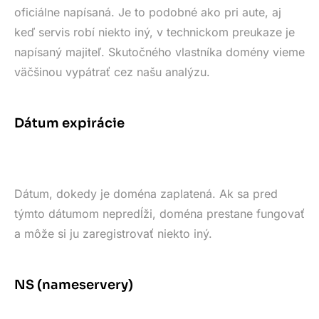
oficiálne napísaná. Je to podobné ako pri aute, aj
keď servis robí niekto iný, v technickom preukaze je
napísaný majiteľ. Skutočného vlastníka domény vieme
väčšinou vypátrať cez našu analýzu.
Dátum expirácie
Dátum, dokedy je doména zaplatená. Ak sa pred
týmto dátumom nepredĺži, doména prestane fungovať
a môže si ju zaregistrovať niekto iný.
NS (nameservery)