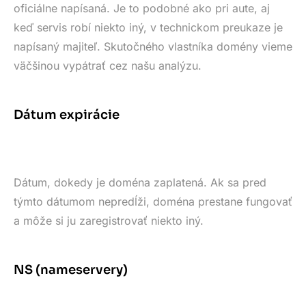
oficiálne napísaná. Je to podobné ako pri aute, aj
keď servis robí niekto iný, v technickom preukaze je
napísaný majiteľ. Skutočného vlastníka domény vieme
väčšinou vypátrať cez našu analýzu.
Dátum expirácie
Dátum, dokedy je doména zaplatená. Ak sa pred
týmto dátumom nepredĺži, doména prestane fungovať
a môže si ju zaregistrovať niekto iný.
NS (nameservery)