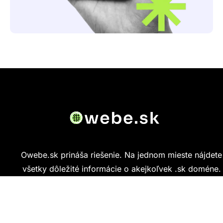
Owebe.sk prináša riešenie. Na jednom mieste nájdete
všetky dôležité informácie o akejkoľvek .sk doméne.
Od základných údajov o vlastníkovi cez technickú
kvalitu webu až po reálne hodnotenia ľudí, ktorí
stránku navštívili.