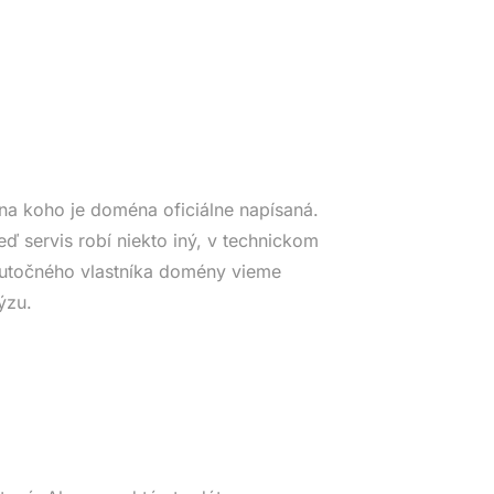
na koho je doména oficiálne napísaná.
eď servis robí niekto iný, v technickom
Skutočného vlastníka domény vieme
ýzu.