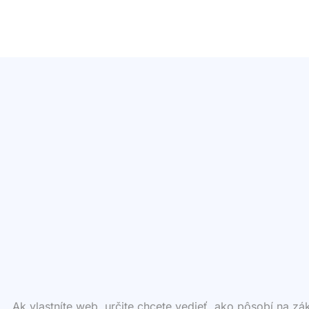
Ak vlastníte web, určite chcete vedieť, ako pôsobí na z