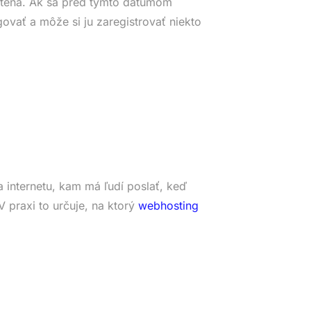
tená. Ak sa pred týmto dátumom
ovať a môže si ju zaregistrovať niekto
 internetu, kam má ľudí poslať, keď
 praxi to určuje, na ktorý
webhosting