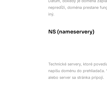
Dátum, dokedy je doména zapla
nepredĺži, doména prestane fung
iný.
NS (nameservery)
Technické servery, ktoré povedia
napíšu doménu do prehliadača. V
alebo server sa stránka pripojí.