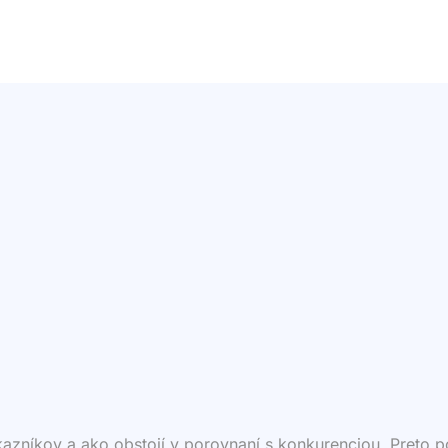
ákazníkov a ako obstojí v porovnaní s konkurenciou. Preto