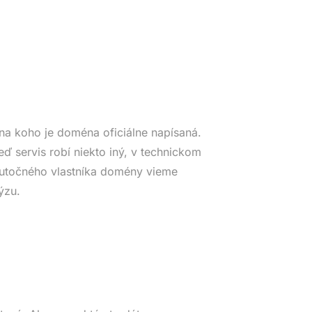
na koho je doména oficiálne napísaná.
eď servis robí niekto iný, v technickom
Skutočného vlastníka domény vieme
ýzu.