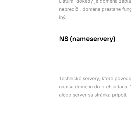
Dátum, dokedy je doména zapla
nepredĺži, doména prestane fung
iný.
NS (nameservery)
Technické servery, ktoré povedia
napíšu doménu do prehliadača. V
alebo server sa stránka pripojí.