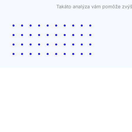
Takáto analýza vám pomôže zvýšiť 