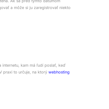
tená. Ak sa pred týmto dátumom
ovať a môže si ju zaregistrovať niekto
 internetu, kam má ľudí poslať, keď
 praxi to určuje, na ktorý
webhosting