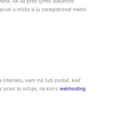
tená. Ak sa pred týmto dátumom
ovať a môže si ju zaregistrovať niekto
 internetu, kam má ľudí poslať, keď
 praxi to určuje, na ktorý
webhosting