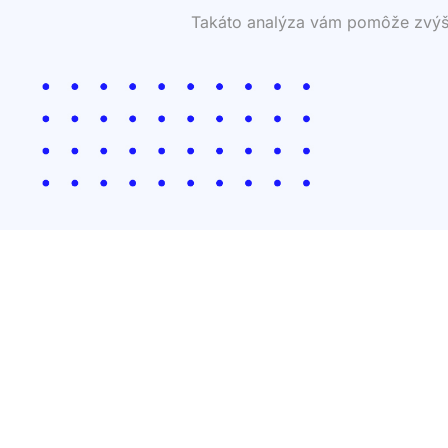
Takáto analýza vám pomôže zvýšiť 