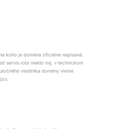
na koho je doména oficiálne napísaná.
eď servis robí niekto iný, v technickom
Skutočného vlastníka domény vieme
ýzu.