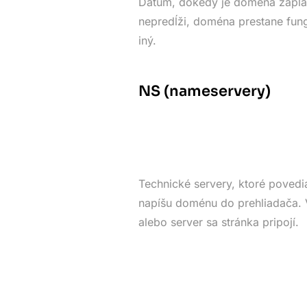
Dátum, dokedy je doména zapla
nepredĺži, doména prestane fung
iný.
NS (nameservery)
Technické servery, ktoré povedia
napíšu doménu do prehliadača. V
alebo server sa stránka pripojí.