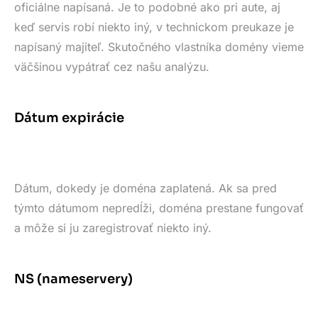
oficiálne napísaná. Je to podobné ako pri aute, aj
keď servis robí niekto iný, v technickom preukaze je
napísaný majiteľ. Skutočného vlastníka domény vieme
väčšinou vypátrať cez našu analýzu.
Dátum expirácie
Dátum, dokedy je doména zaplatená. Ak sa pred
týmto dátumom nepredĺži, doména prestane fungovať
a môže si ju zaregistrovať niekto iný.
NS (nameservery)