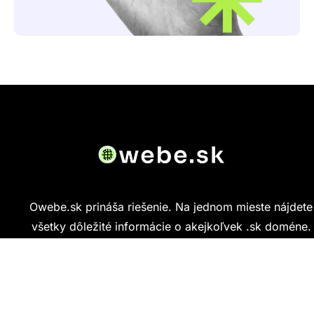
Owebe.sk prináša riešenie. Na jednom mieste nájdete
všetky dôležité informácie o akejkoľvek .sk doméne.
Od základných údajov o vlastníkovi cez technickú
kvalitu webu až po reálne hodnotenia ľudí, ktorí
stránku navštívili.