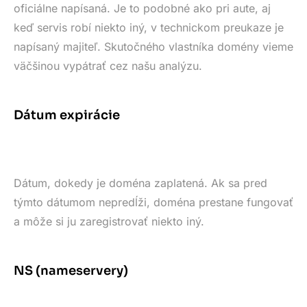
oficiálne napísaná. Je to podobné ako pri aute, aj
keď servis robí niekto iný, v technickom preukaze je
napísaný majiteľ. Skutočného vlastníka domény vieme
väčšinou vypátrať cez našu analýzu.
Dátum expirácie
Dátum, dokedy je doména zaplatená. Ak sa pred
týmto dátumom nepredĺži, doména prestane fungovať
a môže si ju zaregistrovať niekto iný.
NS (nameservery)