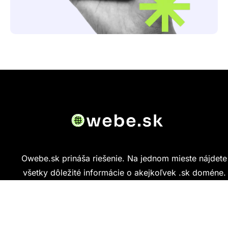
Owebe.sk prináša riešenie. Na jednom mieste nájdete
všetky dôležité informácie o akejkoľvek .sk doméne.
Od základných údajov o vlastníkovi cez technickú
kvalitu webu až po reálne hodnotenia ľudí, ktorí
stránku navštívili.