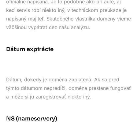
oficiálne napísaná. Je to podobné ako pri aute, aj
keď servis robí niekto iný, v technickom preukaze je
napísaný majiteľ. Skutočného vlastníka domény vieme
väčšinou vypátrať cez našu analýzu.
Dátum expirácie
Dátum, dokedy je doména zaplatená. Ak sa pred
týmto dátumom nepredĺži, doména prestane fungovať
a môže si ju zaregistrovať niekto iný.
NS (nameservery)