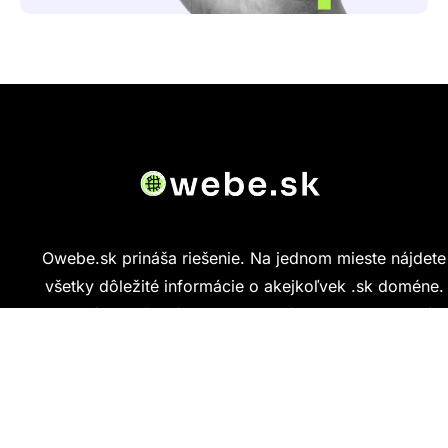
Owebe.sk prináša riešenie. Na jednom mieste nájdete
všetky dôležité informácie o akejkoľvek .sk doméne.
Od základných údajov o vlastníkovi cez technickú
kvalitu webu až po reálne hodnotenia ľudí, ktorí
stránku navštívili.