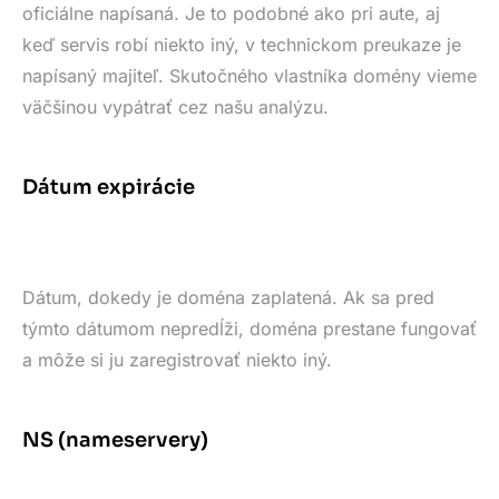
oficiálne napísaná. Je to podobné ako pri aute, aj
keď servis robí niekto iný, v technickom preukaze je
napísaný majiteľ. Skutočného vlastníka domény vieme
väčšinou vypátrať cez našu analýzu.
Dátum expirácie
Dátum, dokedy je doména zaplatená. Ak sa pred
týmto dátumom nepredĺži, doména prestane fungovať
a môže si ju zaregistrovať niekto iný.
NS (nameservery)