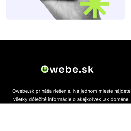
Owebe.sk prináša riešenie. Na jednom mieste nájdete
všetky dôležité informácie o akejkoľvek .sk doméne.
Od základných údajov o vlastníkovi cez technickú
kvalitu webu až po reálne hodnotenia ľudí, ktorí
stránku navštívili.