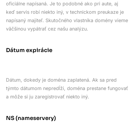
oficiálne napísaná. Je to podobné ako pri aute, aj
keď servis robí niekto iný, v technickom preukaze je
napísaný majiteľ. Skutočného vlastníka domény vieme
väčšinou vypátrať cez našu analýzu.
Dátum expirácie
Dátum, dokedy je doména zaplatená. Ak sa pred
týmto dátumom nepredĺži, doména prestane fungovať
a môže si ju zaregistrovať niekto iný.
NS (nameservery)