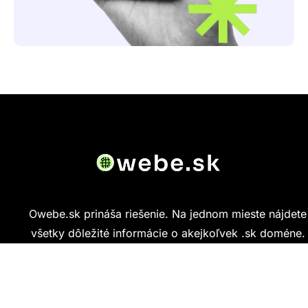
Owebe.sk prináša riešenie. Na jednom mieste nájdete
všetky dôležité informácie o akejkoľvek .sk doméne.
Od základných údajov o vlastníkovi cez technickú
kvalitu webu až po reálne hodnotenia ľudí, ktorí
stránku navštívili.