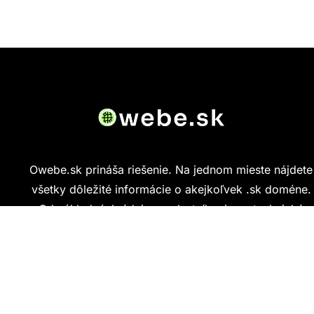
Owebe.sk prináša riešenie. Na jednom mieste nájdete
všetky dôležité informácie o akejkoľvek .sk doméne.
Od základných údajov o vlastníkovi cez technickú
kvalitu webu až po reálne hodnotenia ľudí, ktorí
stránku navštívili.