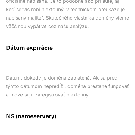
oficiálne napísaná. Je to podobné ako pri aute, aj
keď servis robí niekto iný, v technickom preukaze je
napísaný majiteľ. Skutočného vlastníka domény vieme
väčšinou vypátrať cez našu analýzu.
Dátum expirácie
Dátum, dokedy je doména zaplatená. Ak sa pred
týmto dátumom nepredĺži, doména prestane fungovať
a môže si ju zaregistrovať niekto iný.
NS (nameservery)