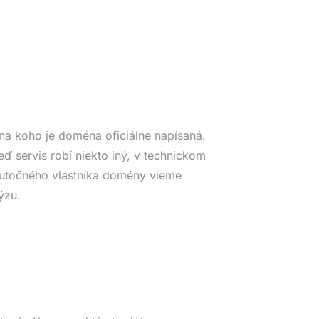
na koho je doména oficiálne napísaná.
eď servis robí niekto iný, v technickom
Skutočného vlastníka domény vieme
ýzu.