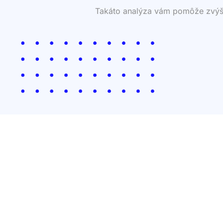
Takáto analýza vám pomôže zvýšiť 