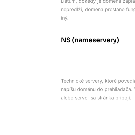
Dátum, dokedy je doména zapla
nepredĺži, doména prestane fung
iný.
NS (nameservery)
Technické servery, ktoré povedia
napíšu doménu do prehliadača. V
alebo server sa stránka pripojí.