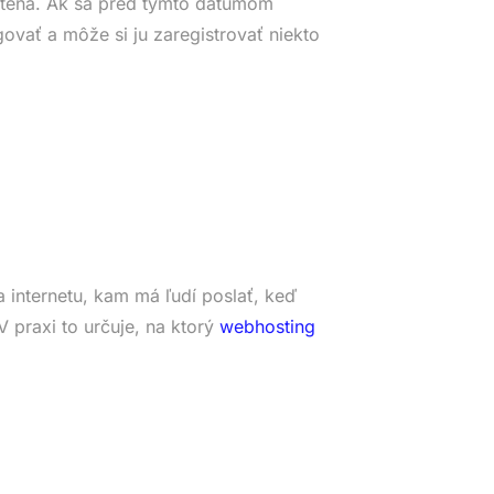
tená. Ak sa pred týmto dátumom
ovať a môže si ju zaregistrovať niekto
 internetu, kam má ľudí poslať, keď
 praxi to určuje, na ktorý
webhosting