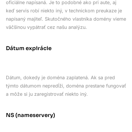
oficiálne napísaná. Je to podobné ako pri aute, aj
keď servis robí niekto iný, v technickom preukaze je
napísaný majiteľ. Skutočného vlastníka domény vieme
väčšinou vypátrať cez našu analýzu.
Dátum expirácie
Dátum, dokedy je doména zaplatená. Ak sa pred
týmto dátumom nepredĺži, doména prestane fungovať
a môže si ju zaregistrovať niekto iný.
NS (nameservery)