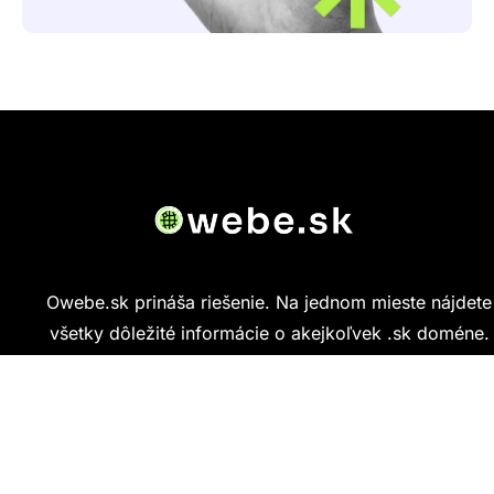
Owebe.sk prináša riešenie. Na jednom mieste nájdete
všetky dôležité informácie o akejkoľvek .sk doméne.
Od základných údajov o vlastníkovi cez technickú
kvalitu webu až po reálne hodnotenia ľudí, ktorí
stránku navštívili.