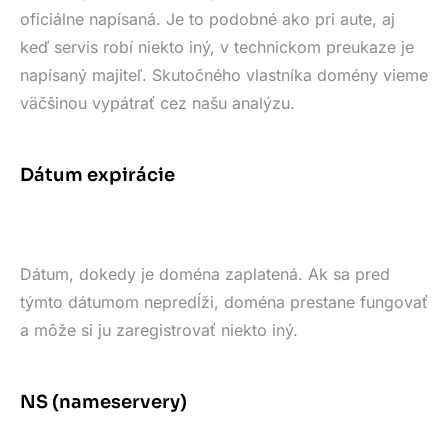
oficiálne napísaná. Je to podobné ako pri aute, aj
keď servis robí niekto iný, v technickom preukaze je
napísaný majiteľ. Skutočného vlastníka domény vieme
väčšinou vypátrať cez našu analýzu.
Dátum expirácie
Dátum, dokedy je doména zaplatená. Ak sa pred
týmto dátumom nepredĺži, doména prestane fungovať
a môže si ju zaregistrovať niekto iný.
NS (nameservery)