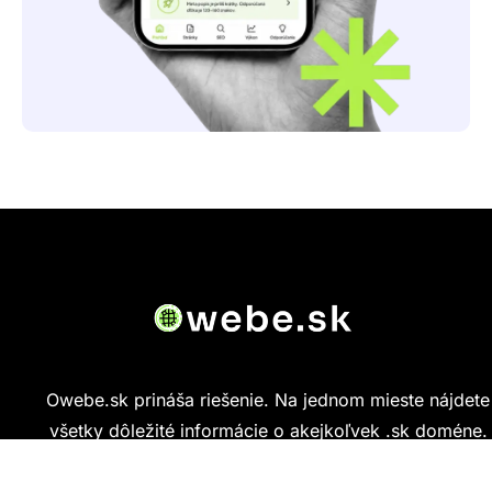
Owebe.sk prináša riešenie. Na jednom mieste nájdete
všetky dôležité informácie o akejkoľvek .sk doméne.
Od základných údajov o vlastníkovi cez technickú
kvalitu webu až po reálne hodnotenia ľudí, ktorí