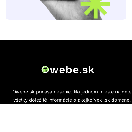
Owebe.sk prináša riešenie. Na jednom mieste nájdete
všetky dôležité informácie o akejkoľvek .sk doméne.
Od základných údajov o vlastníkovi cez technickú
kvalitu webu až po reálne hodnotenia ľudí, ktorí
stránku navštívili.