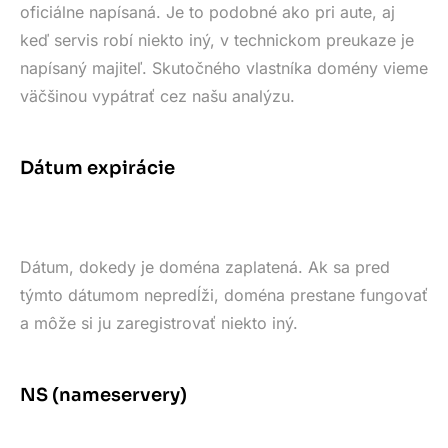
oficiálne napísaná. Je to podobné ako pri aute, aj
keď servis robí niekto iný, v technickom preukaze je
napísaný majiteľ. Skutočného vlastníka domény vieme
väčšinou vypátrať cez našu analýzu.
Dátum expirácie
Dátum, dokedy je doména zaplatená. Ak sa pred
týmto dátumom nepredĺži, doména prestane fungovať
a môže si ju zaregistrovať niekto iný.
NS (nameservery)