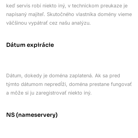
keď servis robí niekto iný, v technickom preukaze je
napísaný majiteľ. Skutočného vlastníka domény vieme
väčšinou vypátrať cez našu analýzu.
Dátum expirácie
Dátum, dokedy je doména zaplatená. Ak sa pred
týmto dátumom nepredĺži, doména prestane fungovať
a môže si ju zaregistrovať niekto iný.
NS (nameservery)