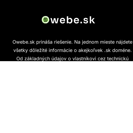
Owebe.sk prináša riešenie. Na jednom mieste nájdete
všetky dôležité informácie o akejkoľvek .sk doméne.
Od základných údajov o vlastníkovi cez technickú
kvalitu webu až po reálne hodnotenia ľudí, ktorí
stránku navštívili.
Kontakt
info@owebe.sk