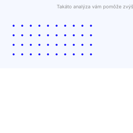
Takáto analýza vám pomôže zvýšiť 