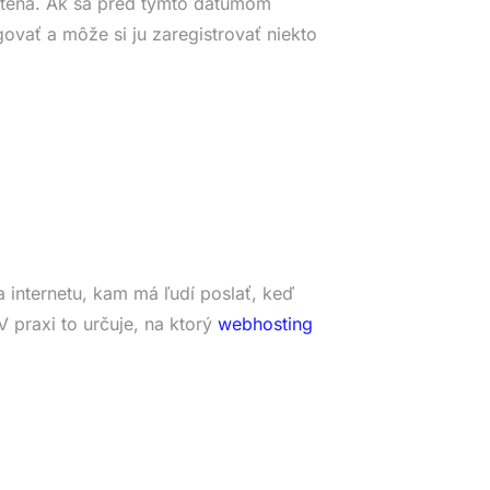
tená. Ak sa pred týmto dátumom
ovať a môže si ju zaregistrovať niekto
 internetu, kam má ľudí poslať, keď
 praxi to určuje, na ktorý
webhosting