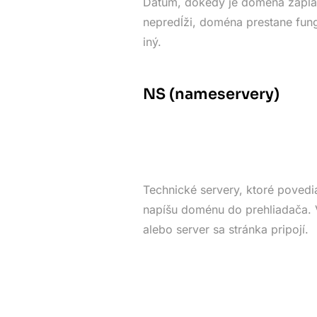
Dátum, dokedy je doména zapla
nepredĺži, doména prestane fung
iný.
NS (nameservery)
Technické servery, ktoré povedia
napíšu doménu do prehliadača. V
alebo server sa stránka pripojí.