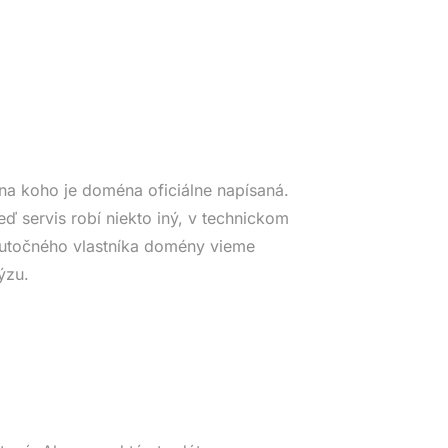
na koho je doména oficiálne napísaná.
eď servis robí niekto iný, v technickom
Skutočného vlastníka domény vieme
ýzu.