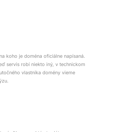
na koho je doména oficiálne napísaná.
eď servis robí niekto iný, v technickom
Skutočného vlastníka domény vieme
ýzu.