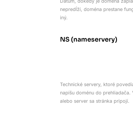
Dátum, dokedy je doména zapla
nepredĺži, doména prestane fung
iný.
NS (nameservery)
Technické servery, ktoré povedia
napíšu doménu do prehliadača. V
alebo server sa stránka pripojí.