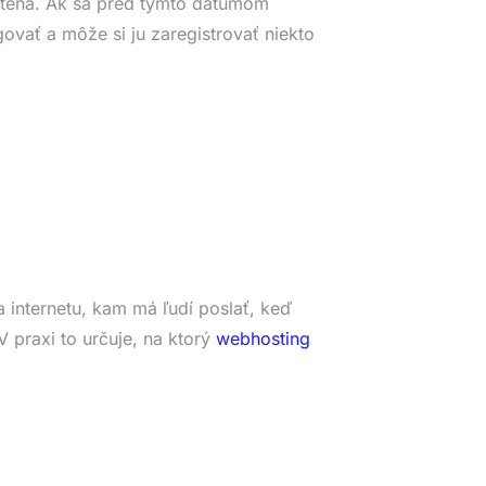
tená. Ak sa pred týmto dátumom
ovať a môže si ju zaregistrovať niekto
 internetu, kam má ľudí poslať, keď
 praxi to určuje, na ktorý
webhosting