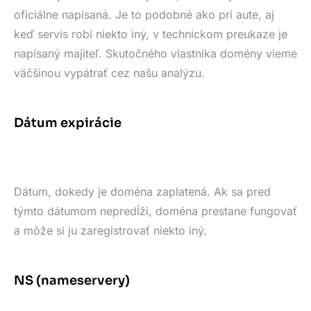
oficiálne napísaná. Je to podobné ako pri aute, aj
keď servis robí niekto iný, v technickom preukaze je
napísaný majiteľ. Skutočného vlastníka domény vieme
väčšinou vypátrať cez našu analýzu.
Dátum expirácie
Dátum, dokedy je doména zaplatená. Ak sa pred
týmto dátumom nepredĺži, doména prestane fungovať
a môže si ju zaregistrovať niekto iný.
NS (nameservery)