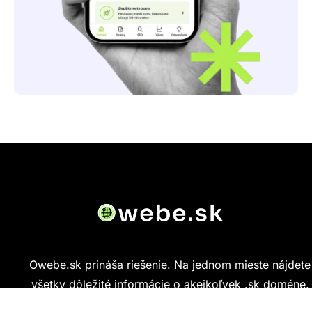
Owebe.sk prináša riešenie. Na jednom mieste nájdete
všetky dôležité informácie o akejkoľvek .sk doméne.
Od základných údajov o vlastníkovi cez technickú