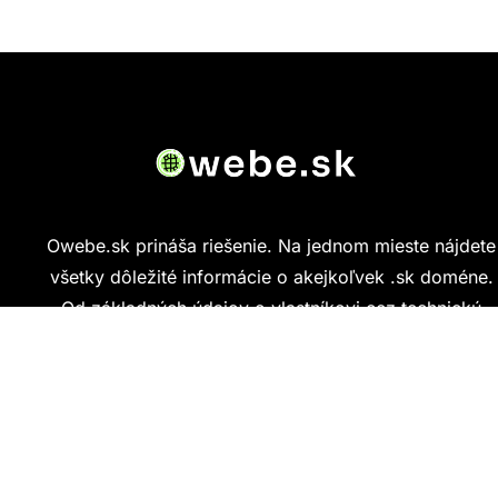
Owebe.sk prináša riešenie. Na jednom mieste nájdete
všetky dôležité informácie o akejkoľvek .sk doméne.
Od základných údajov o vlastníkovi cez technickú
kvalitu webu až po reálne hodnotenia ľudí, ktorí
stránku navštívili.
Kontakt