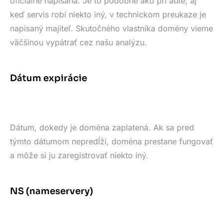
oficiálne napísaná. Je to podobné ako pri aute, aj
keď servis robí niekto iný, v technickom preukaze je
napísaný majiteľ. Skutočného vlastníka domény vieme
väčšinou vypátrať cez našu analýzu.
Dátum expirácie
Dátum, dokedy je doména zaplatená. Ak sa pred
týmto dátumom nepredĺži, doména prestane fungovať
a môže si ju zaregistrovať niekto iný.
NS (nameservery)