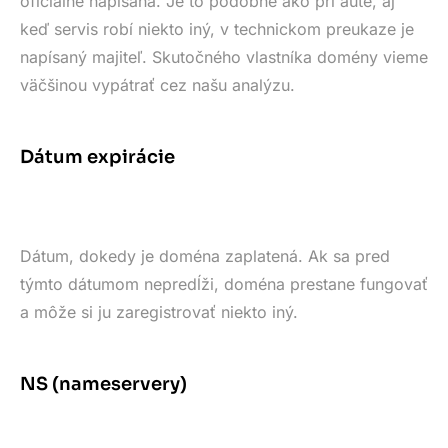
oficiálne napísaná. Je to podobné ako pri aute, aj
keď servis robí niekto iný, v technickom preukaze je
napísaný majiteľ. Skutočného vlastníka domény vieme
väčšinou vypátrať cez našu analýzu.
Dátum expirácie
Dátum, dokedy je doména zaplatená. Ak sa pred
týmto dátumom nepredĺži, doména prestane fungovať
a môže si ju zaregistrovať niekto iný.
NS (nameservery)