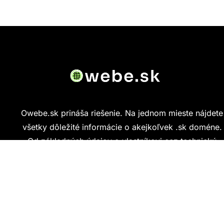
Owebe.sk prináša riešenie. Na jednom mieste nájdete
všetky dôležité informácie o akejkoľvek .sk doméne.
Od základných údajov o vlastníkovi cez technickú
kvalitu webu až po reálne hodnotenia ľudí, ktorí
stránku navštívili.
Kontakt