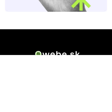
Owebe.sk prináša riešenie. Na jednom mieste nájdete
všetky dôležité informácie o akejkoľvek .sk doméne.
Od základných údajov o vlastníkovi cez technickú
kvalitu webu až po reálne hodnotenia ľudí, ktorí
stránku navštívili.