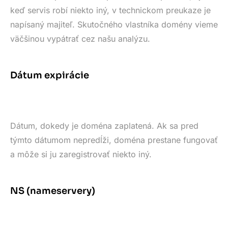
keď servis robí niekto iný, v technickom preukaze je
napísaný majiteľ. Skutočného vlastníka domény vieme
väčšinou vypátrať cez našu analýzu.
Dátum expirácie
Dátum, dokedy je doména zaplatená. Ak sa pred
týmto dátumom nepredĺži, doména prestane fungovať
a môže si ju zaregistrovať niekto iný.
NS (nameservery)