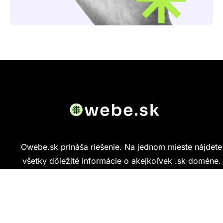
Owebe.sk prináša riešenie. Na jednom mieste nájdete
všetky dôležité informácie o akejkoľvek .sk doméne.
Od základných údajov o vlastníkovi cez technickú
kvalitu webu až po reálne hodnotenia ľudí, ktorí
stránku navštívili.