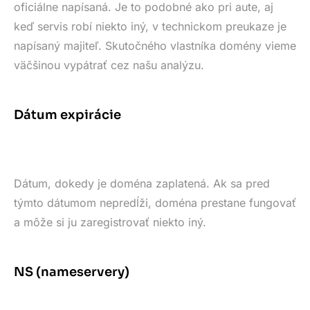
oficiálne napísaná. Je to podobné ako pri aute, aj
keď servis robí niekto iný, v technickom preukaze je
napísaný majiteľ. Skutočného vlastníka domény vieme
väčšinou vypátrať cez našu analýzu.
Dátum expirácie
Dátum, dokedy je doména zaplatená. Ak sa pred
týmto dátumom nepredĺži, doména prestane fungovať
a môže si ju zaregistrovať niekto iný.
NS (nameservery)