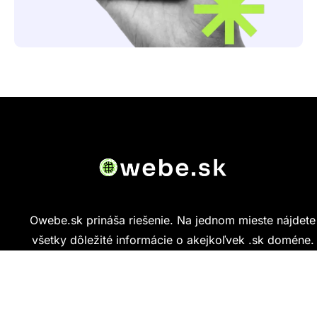
Owebe.sk prináša riešenie. Na jednom mieste nájdete
všetky dôležité informácie o akejkoľvek .sk doméne.
Od základných údajov o vlastníkovi cez technickú
kvalitu webu až po reálne hodnotenia ľudí, ktorí
stránku navštívili.