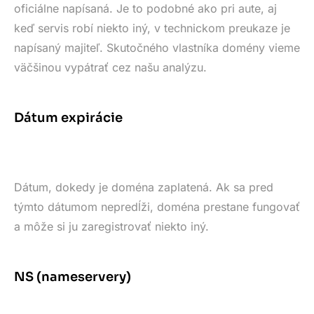
oficiálne napísaná. Je to podobné ako pri aute, aj
keď servis robí niekto iný, v technickom preukaze je
napísaný majiteľ. Skutočného vlastníka domény vieme
väčšinou vypátrať cez našu analýzu.
Dátum expirácie
Dátum, dokedy je doména zaplatená. Ak sa pred
týmto dátumom nepredĺži, doména prestane fungovať
a môže si ju zaregistrovať niekto iný.
NS (nameservery)